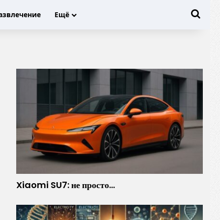
Иска
азвлечение
Ещё
Xiaomi SU7: не просто…