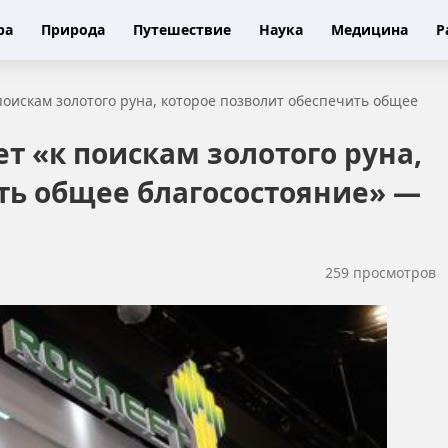
ра
Природа
Путешествие
Наука
Медицина
Р
поискам золотого руна, которое позволит обеспечить общее
т «к поискам золотого руна,
ть общее благосостояние» —
259 просмотров