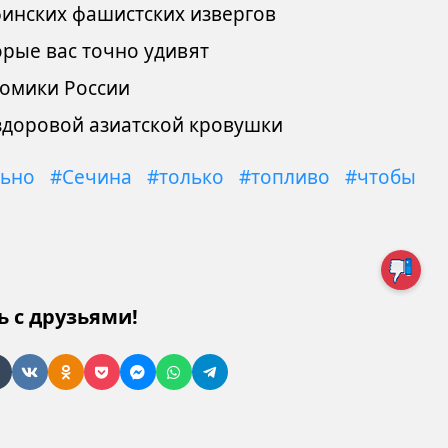
инских фашистских извергов
орые вас точно удивят
номики России
доровой азиатской кровушки
льно
#Сечина
#только
#топливо
#чтобы
ь с друзьями!