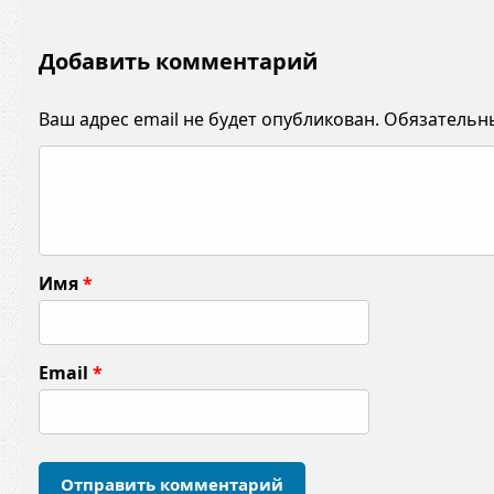
Добавить комментарий
Ваш адрес email не будет опубликован.
Обязательн
К
о
м
м
Имя
*
е
н
т
Email
*
а
р
и
й