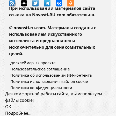
х
При использовании материалов сайта
о
ссылка на Novosti-RU.com обязательна.
д
а
©
novosti-ru.com.
Материалы созданы с
з
использованием искусственного
а
интеллекта и предназначены
в
исключительно для ознакомительных
о
целей.
л
Дисклеймер
О проекте
о
Пользовательское соглашение
с
Политика об использовании ИИ-контента
а
Политика использования файлов cookie
м
Политика конфиденциальности
и
Для комфортной работы сайта, мы используем
файлы cookie!
OK
Подробнее…