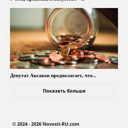
ь
н
ы
й
и
н
с
т
р
у
Депутат Аксаков предполагает, что…
м
е
н
Показать больше
т
д
л
я
© 2024 - 2026 Novosti-RU.com
у