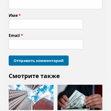
м
м
Имя
*
е
н
т
Email
*
а
р
и
й
*
Смотрите также