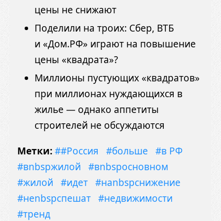
цены не снижают
Поделили на троих: Сбер, ВТБ
и «Дом.РФ» играют на повышение
цены «квадрата»?
Миллионы пустующих «квадратов»
при миллионах нуждающихся в
жилье — однако аппетиты
строителей не обсуждаются
Метки:
##Россия
#больше
#в РФ
#вnbspжилой
#вnbspосновном
#жилой
#идет
#наnbspснижение
#неnbspспешат
#недвижимости
#тренд