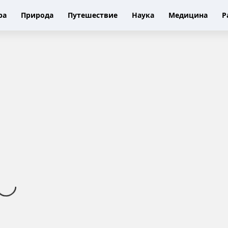
ра
Природа
Путешествие
Наука
Медицина
Р
З
а
г
а
д
к
а
р
е
к
и