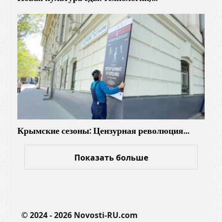
о
е
к
д
е
и
р
н
о
я
в
е
»
т
и
в
д
Крымские сезоны: Цензурная революция…
о
х
н
Показать больше
о
в
л
я
© 2024 - 2026 Novosti-RU.com
е