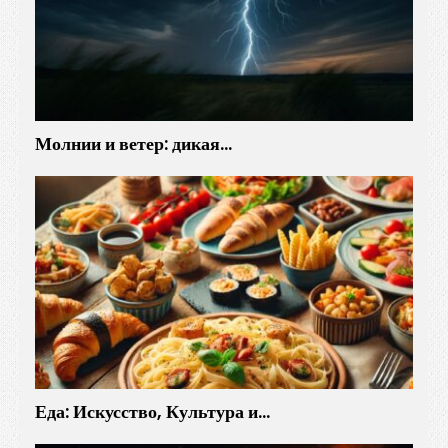
к
а
л
ь
н
у
Молнии и ветер: дикая…
ю
п
р
е
м
ь
е
р
у
п
о
Еда: Искусство, Культура и…
З