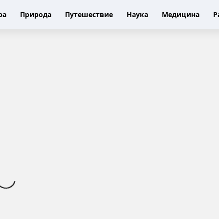
ра
Природа
Путешествие
Наука
Медицина
Р
Э
л
е
к
т
р
о
н
и
к
а