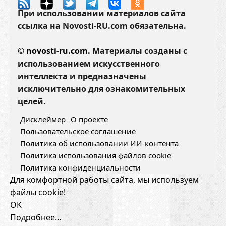
н
При использовании материалов сайта
д
ссылка на Novosti-RU.com обязательна.
ы
л
©
novosti-ru.com.
Материалы созданы с
у
использованием искусственного
ч
интеллекта и предназначены
ш
исключительно для ознакомительных
е
целей.
Дисклеймер
О проекте
Пользовательское соглашение
Политика об использовании ИИ-контента
Политика использования файлов cookie
Политика конфиденциальности
Для комфортной работы сайта, мы используем
файлы cookie!
OK
Подробнее…