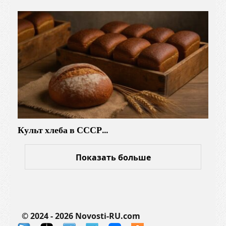
з
н
ы
х
з
а
д
а
ч
и
Культ хлеба в СССР…
к
а
к
Показать больше
и
е
б
р
© 2024 - 2026 Novosti-RU.com
е