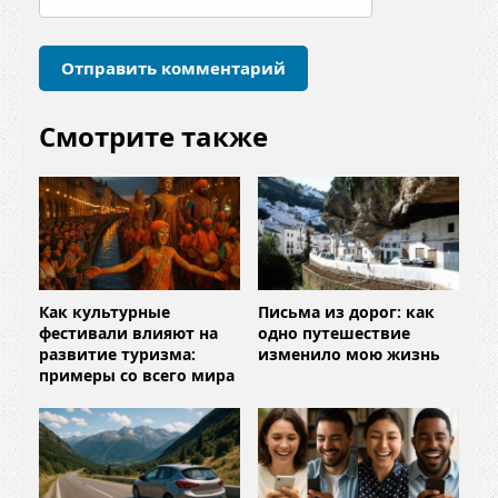
р
и
й
*
Смотрите также
Как культурные
Письма из дорог: как
фестивали влияют на
одно путешествие
развитие туризма:
изменило мою жизнь
примеры со всего мира