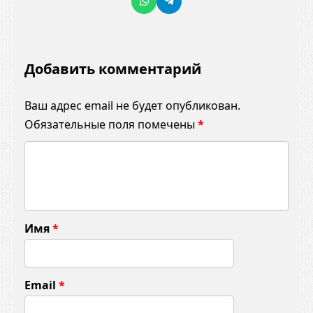
Добавить комментарий
Ваш адрес email не будет опубликован.
Обязательные поля помечены
*
К
о
м
м
Имя
*
е
н
т
Email
*
а