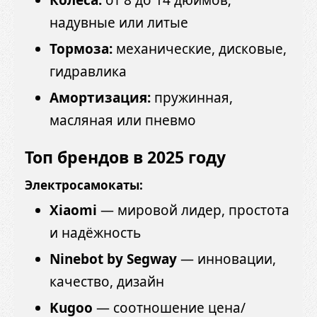
Колёса:
от 8 до 14 дюймов;
надувные или литые
Тормоза:
механические, дисковые,
гидравлика
Амортизация:
пружинная,
масляная или пневмо
Топ брендов в 2025 году
Электросамокаты:
Xiaomi
— мировой лидер, простота
и надёжность
Ninebot by Segway
— инновации,
качество, дизайн
Kugoo
— соотношение цена/