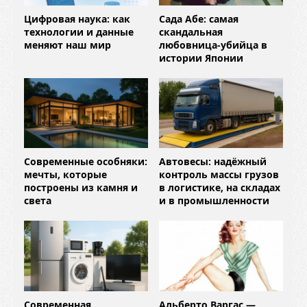
Цифровая наука: как
Сада Абе: самая
технологии и данные
скандальная
меняют наш мир
любовница-убийца в
истории Японии
Современные особняки:
Автовесы: надёжный
мечты, которые
контроль массы грузов
построены из камня и
в логистике, на складах
света
и в промышленности
Современная
Альберто Варгас —