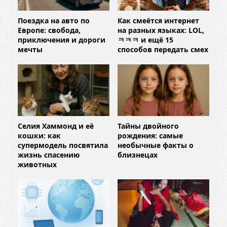
Поездка на авто по
Как смеётся интернет
Европе: свобода,
на разных языках: LOL,
приключения и дороги
ㅋㅋㅋ и ещё 15
мечты
способов передать смех
Селия Хаммонд и её
Тайны двойного
кошки: как
рождения: самые
супермодель посвятила
необычные факты о
жизнь спасению
близнецах
животных