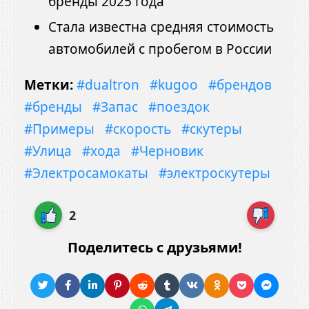
бренды 2025 года
Стала известна средняя стоимость
автомобилей с пробегом в России
Метки:
#dualtron
#kugoo
#брендов
#бренды
#Запас
#поездок
#Примеры
#скорость
#скутеры
#Улица
#хода
#Черновик
#Электросамокаты
#электроскутеры
2
Поделитесь с друзьями!