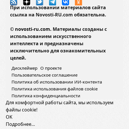
н
При использовании материалов сайта
у
ссылка на Novosti-RU.com обязательна.
л
а
©
novosti-ru.com.
Материалы созданы с
с
использованием искусственного
е
интеллекта и предназначены
р
исключительно для ознакомительных
д
целей.
ц
а
Дисклеймер
О проекте
Пользовательское соглашение
Политика об использовании ИИ-контента
Политика использования файлов cookie
Политика конфиденциальности
Для комфортной работы сайта, мы используем
файлы cookie!
OK
Подробнее…