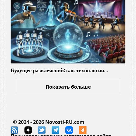
н
о
е
о
б
щ
е
с
т
Будущее развлечений: как технологии…
в
о
н
Показать больше
а
р
о
д
© 2024 - 2026 Novosti-RU.com
а
м