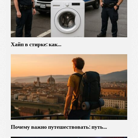
к
а
л
ь
н
о
Хайп в стирке: как…
е
м
а
т
р
и
а
р
х
а
л
Почему важно путешествовать: путь…
ь