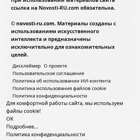
При использовании материалов сайта
у
ссылка на Novosti-RU.com обязательна.
с
о
©
novosti-ru.com.
Материалы созданы с
в
использованием искусственного
К
интеллекта и предназначены
и
исключительно для ознакомительных
т
целей.
а
Дисклеймер
О проекте
е
Пользовательское соглашение
Политика об использовании ИИ-контента
Политика использования файлов cookie
Политика конфиденциальности
Для комфортной работы сайта, мы используем
файлы cookie!
OK
Подробнее…
Политика конфиденциальности