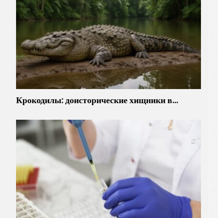
Крокодилы: доисторические хищники в…