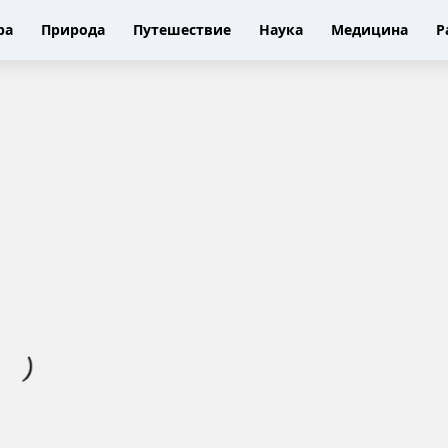
ра
Природа
Путешествие
Наука
Медицина
Р
Н
о
в
ы
й
н
а
л
о
г