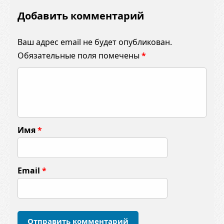
Добавить комментарий
Ваш адрес email не будет опубликован.
Обязательные поля помечены
*
К
о
м
м
Имя
*
е
н
т
Email
*
а
р
и