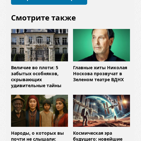
й
*
Смотрите также
Величие во плоти: 5
Главные хиты Николая
забытых особняков,
Носкова прозвучат в
скрывающих
Зеленом театре ВДНХ
удивительные тайны
Народы, о которых вы
Космическая эра
почти не слышали:
будущего: новейшие