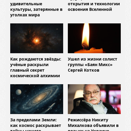
удивительные
открытия и технологии
культуры, затерянные в
освоения Вселенной
уголках мира
Как рождаются звёзды:
Ушел из жизни солист
учёные раскрыли
группы «Баян Микс»
главный секрет
Сергей Котков
космической алхимии
За пределами Земли:
Режиссёра Никиту
как космос раскрывает
Михалкова объявили в
тайны нашего
розыск на Украине