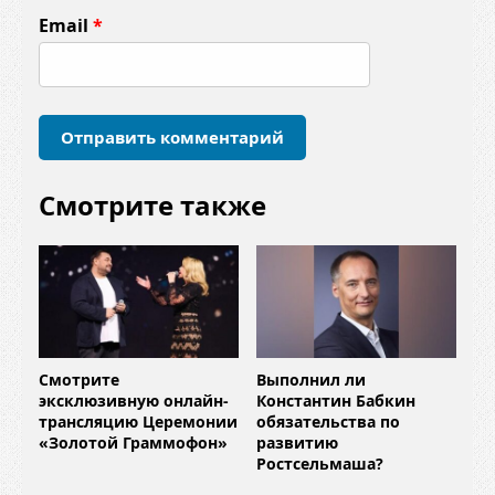
т
Email
*
а
р
и
й
*
Смотрите также
Смотрите
Выполнил ли
эксклюзивную онлайн-
Константин Бабкин
трансляцию Церемонии
обязательства по
«Золотой Граммофон»
развитию
Ростсельмаша?