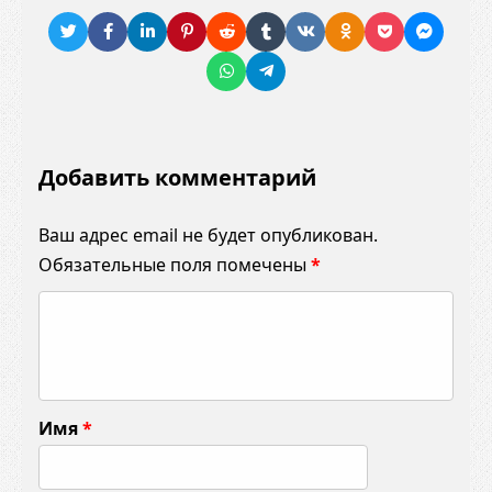
Добавить комментарий
Ваш адрес email не будет опубликован.
Обязательные поля помечены
*
К
о
м
м
Имя
*
е
н