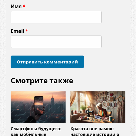
м
Имя
*
е
н
т
Email
*
а
р
и
й
*
Смотрите также
Смартфоны будущего:
Красота вне рамок:
как мобильные
настоящие истории о