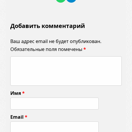
Добавить комментарий
Ваш адрес email не будет опубликован.
Обязательные поля помечены
*
К
о
м
м
Имя
*
е
н
т
Email
*
а
р