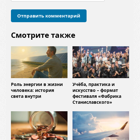
и
й
*
Смотрите также
Роль энергии в жизни
Учёба, практика и
человека: история
искусство – формат
света внутри
фестиваля «Фабрика
Станиславского»