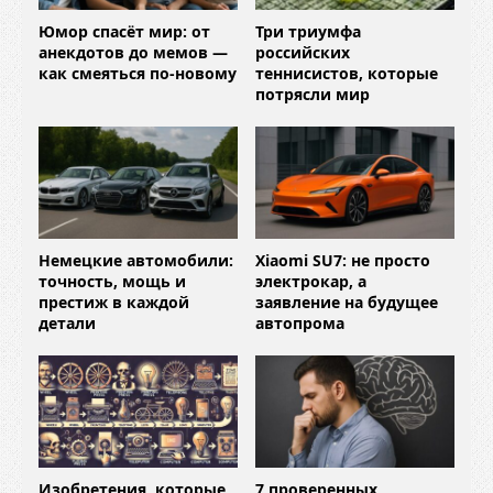
Юмор спасёт мир: от
Три триумфа
анекдотов до мемов —
российских
как смеяться по-новому
теннисистов, которые
потрясли мир
Немецкие автомобили:
Xiaomi SU7: не просто
точность, мощь и
электрокар, а
престиж в каждой
заявление на будущее
детали
автопрома
Изобретения, которые
7 проверенных