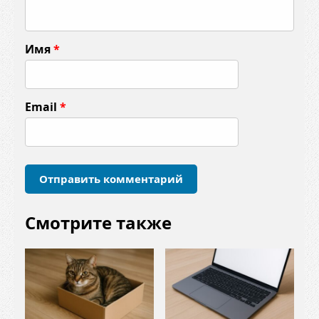
м
м
Имя
*
е
н
т
Email
*
а
р
и
й
*
Смотрите также