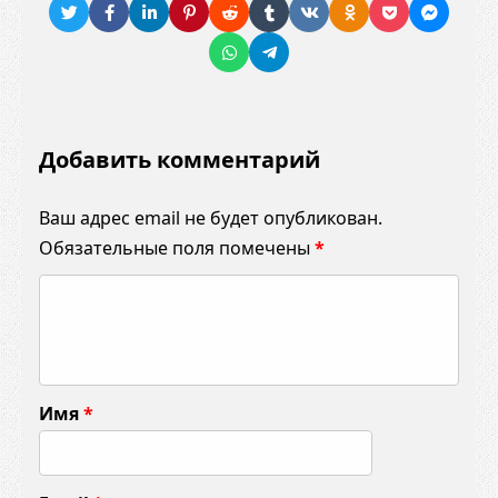
Добавить комментарий
Ваш адрес email не будет опубликован.
Обязательные поля помечены
*
К
о
м
м
Имя
*
е
н
т