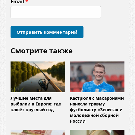
Email
*
а
р
и
й
*
Смотрите также
Лучшие места для
Кастрюля с макаронами
рыбалки в Европе: где
нанесла травму
клюёт круглый год
футболисту «Зенита» и
молодежной сборной
России