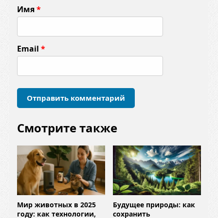
Имя
*
е
н
т
Email
*
а
р
и
й
*
Смотрите также
Мир животных в 2025
Будущее природы: как
году: как технологии,
сохранить