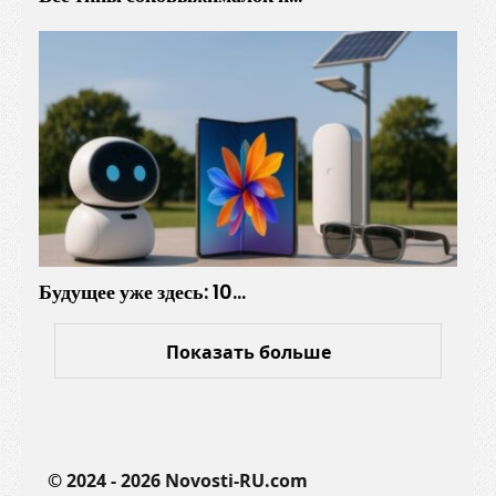
л
и
к
а
н
о
в
Будущее уже здесь: 10…
Показать больше
© 2024 - 2026 Novosti-RU.com