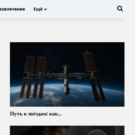
Иска
азвлечение
Ещё
Путь к звёздам: как…