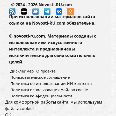
я
© 2024 - 2026 Novosti-RU.com
н
и
При использовании материалов сайта
и
ссылка на Novosti-RU.com обязательна.
и
п
©
novosti-ru.com.
Материалы созданы с
р
использованием искусственного
о
интеллекта и предназначены
д
исключительно для ознакомительных
л
целей.
е
Дисклеймер
О проекте
в
Пользовательское соглашение
а
Политика об использовании ИИ-контента
т
Политика использования файлов cookie
ь
Политика конфиденциальности
е
Для комфортной работы сайта, мы используем
г
файлы cookie!
о
OK