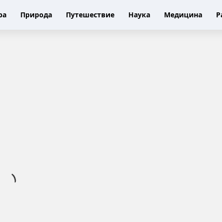
ра
Природа
Путешествие
Наука
Медицина
Р
С
а
м
ы
е
к
р
а
с
и
в