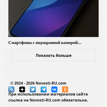
п
а
о
м
д
о
в
д
и
ы
г
а
Смартфоны с подэкранной камерой:…
Показать больше
© 2024 - 2026 Novosti-RU.com
При использовании материалов сайта
ссылка на Novosti-RU.com обязательна.