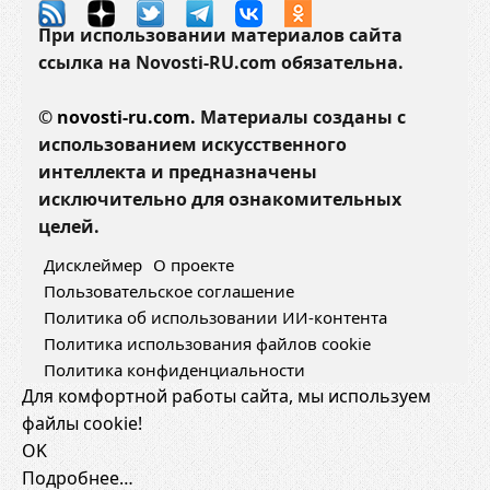
и
При использовании материалов сайта
и
ссылка на Novosti-RU.com обязательна.
и
п
©
novosti-ru.com.
Материалы созданы с
р
использованием искусственного
о
интеллекта и предназначены
д
исключительно для ознакомительных
л
целей.
е
Дисклеймер
О проекте
в
Пользовательское соглашение
а
Политика об использовании ИИ-контента
т
Политика использования файлов cookie
ь
Политика конфиденциальности
е
Для комфортной работы сайта, мы используем
г
файлы cookie!
о
OK
с
Подробнее…
р