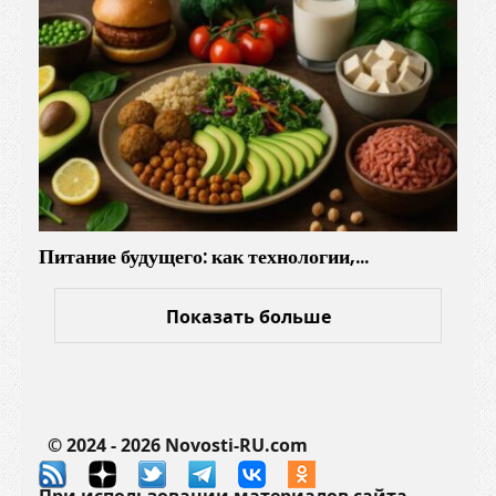
б
о
т
ы
с
н
и
м
и
Питание будущего: как технологии,…
Показать больше
© 2024 - 2026 Novosti-RU.com