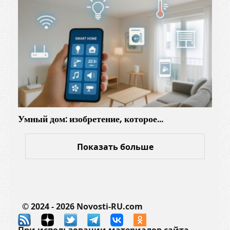
о
в
с
е
г
о
м
и
р
Умный дом: изобретение, которое…
а
Показать больше
© 2024 - 2026 Novosti-RU.com