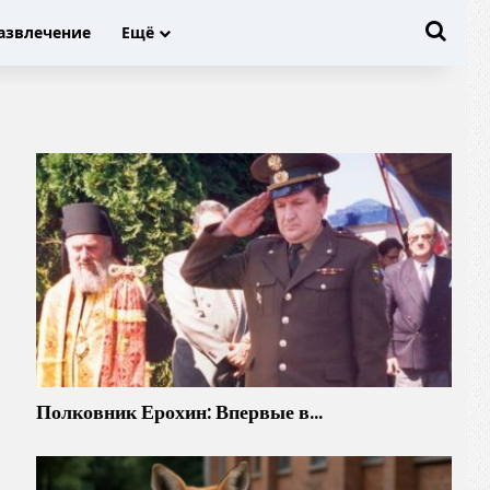
Иска
азвлечение
Ещё
Полковник Ерохин: Впервые в…