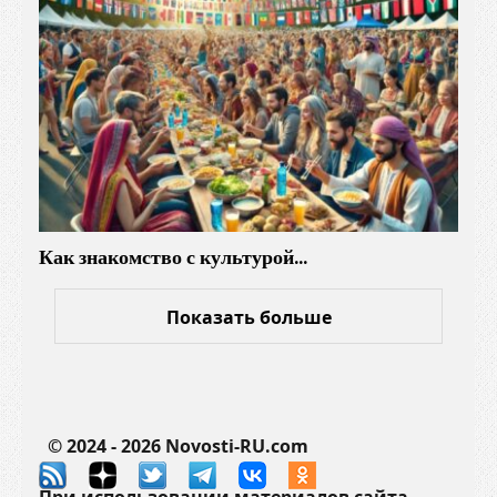
н
о
с
т
ь
в
н
а
у
Как знакомство с культурой…
ч
н
ы
Показать больше
х
и
п
р
© 2024 - 2026 Novosti-RU.com
о
м