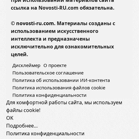
При использовании материалов сайта
ы
ссылка на Novosti-RU.com обязательна.
ш
л
©
novosti-ru.com.
Материалы созданы с
е
использованием искусственного
н
интеллекта и предназначены
н
исключительно для ознакомительных
ы
целей.
х
Дисклеймер
О проекте
и
Пользовательское соглашение
з
Политика об использовании ИИ-контента
м
Политика использования файлов cookie
е
Политика конфиденциальности
р
Для комфортной работы сайта, мы используем
е
файлы cookie!
н
OK
и
Подробнее…
я
Политика конфиденциальности
х