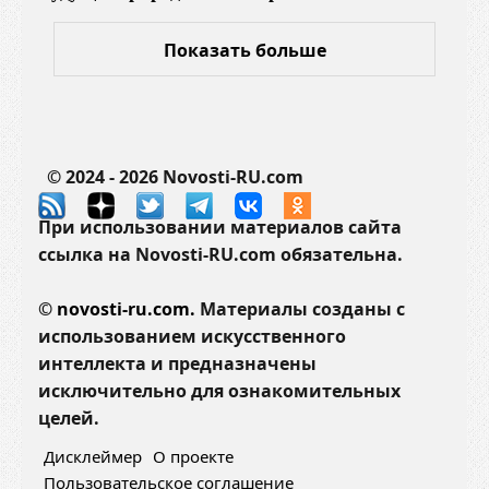
е
т
Показать больше
ь
© 2024 - 2026 Novosti-RU.com
При использовании материалов сайта
ссылка на Novosti-RU.com обязательна.
©
novosti-ru.com.
Материалы созданы с
использованием искусственного
интеллекта и предназначены
исключительно для ознакомительных
целей.
Дисклеймер
О проекте
Пользовательское соглашение