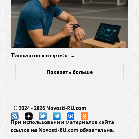
д
ы
?
Технологии в спорте: от…
Показать больше
© 2024 - 2026 Novosti-RU.com
При использовании материалов сайта
ссылка на Novosti-RU.com обязательна.