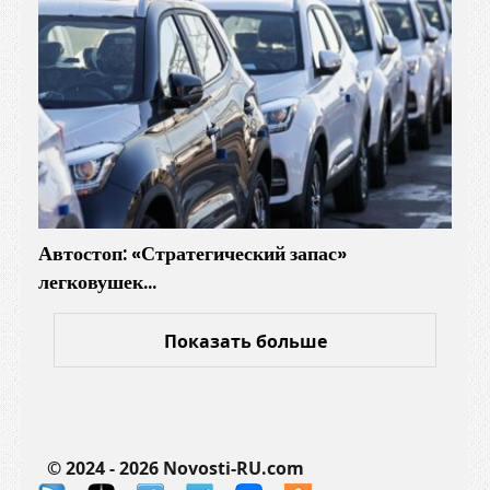
и
л
а
д
и
с
ц
и
п
Автостоп: «Стратегический запас»
л
легковушек…
и
н
у
Показать больше
—
и
с
р
© 2024 - 2026 Novosti-RU.com
а