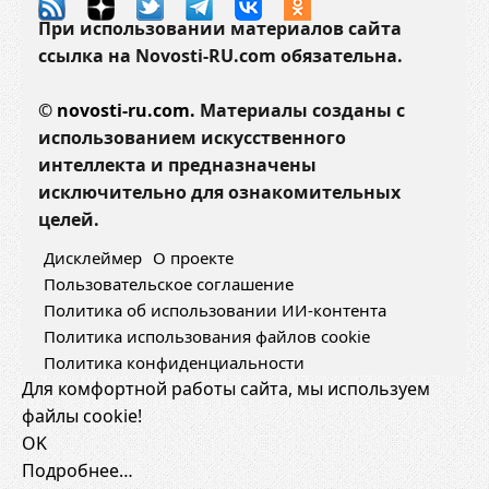
б
При использовании материалов сайта
о
ссылка на Novosti-RU.com обязательна.
т
а
©
novosti-ru.com.
Материалы созданы с
л
использованием искусственного
о
интеллекта и предназначены
исключительно для ознакомительных
целей.
Дисклеймер
О проекте
Пользовательское соглашение
Политика об использовании ИИ-контента
Политика использования файлов cookie
Политика конфиденциальности
Для комфортной работы сайта, мы используем
файлы cookie!
OK
Подробнее…