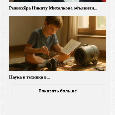
о
Режиссёра Никиту Михалкова объявили…
ч
е
м
у
о
т
н
и
х
з
Наука и техника в…
а
в
и
Показать больше
с
и
т