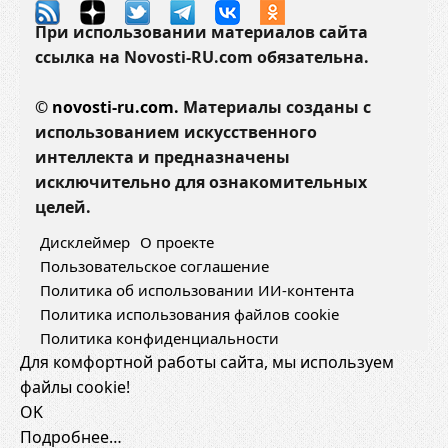
и
При использовании материалов сайта
л
ссылка на Novosti-RU.com обязательна.
и
с
©
novosti-ru.com.
Материалы созданы с
ь
использованием искусственного
ж
интеллекта и предназначены
у
исключительно для ознакомительных
ч
целей.
к
Дисклеймер
О проекте
и
Пользовательское соглашение
Политика об использовании ИИ-контента
Политика использования файлов cookie
Политика конфиденциальности
Для комфортной работы сайта, мы используем
файлы cookie!
OK
Подробнее…