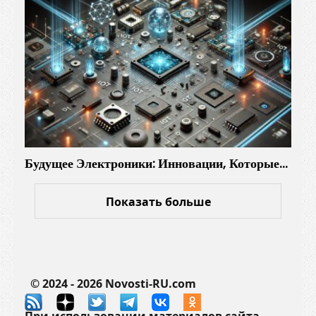
ъ
я
с
н
и
т
ь
Будущее Электроники: Инновации, Которые…
Показать больше
© 2024 - 2026 Novosti-RU.com