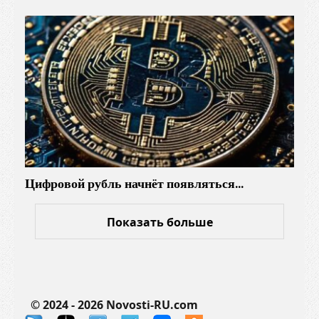
и
б
о
р
о
в
Цифровой рубль начнёт появляться…
Показать больше
© 2024 - 2026 Novosti-RU.com