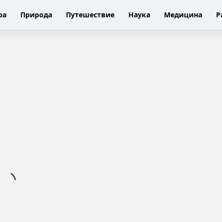
ра
Природа
Путешествие
Наука
Медицина
Р
Ц
С
К
А
о
б
ъ
я
в
и
л