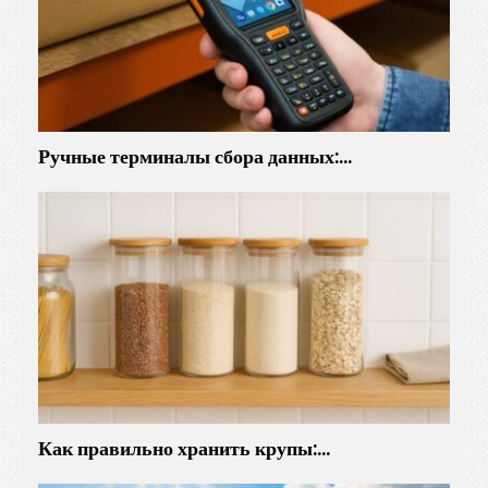
Р
л
е
т
о
м
Ручные терминалы сбора данных:…
1
9
4
5
г
о
д
а
Как правильно хранить крупы:…