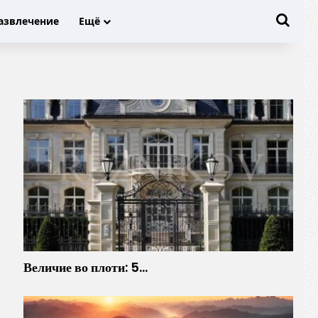
Иска
азвлечение
Ещё
Величие во плоти: 5…