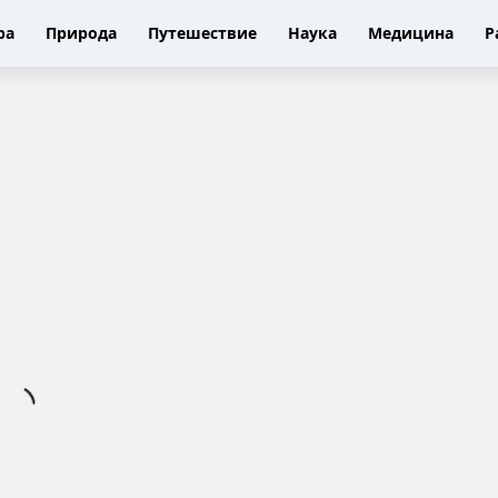
ра
Природа
Путешествие
Наука
Медицина
Р
Н
е
н
а
д
о
н
а
г
р
у