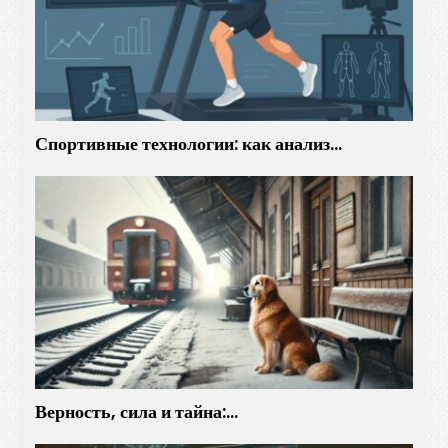
и
а
л
ь
н
ы
Спортивные технологии: как анализ…
й
к
у
р
с
д
о
л
л
а
р
Верность, сила и тайна:…
а