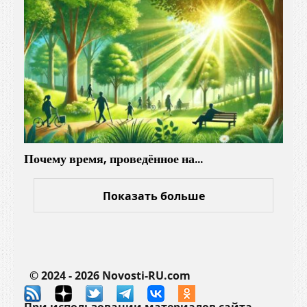
т
о
м
о
б
и
л
е
й
Почему время, проведённое на…
Показать больше
© 2024 - 2026 Novosti-RU.com