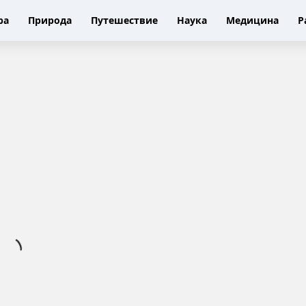
ра
Природа
Путешествие
Наука
Медицина
Р
И
з
н
а
н
к
а
к
о
н
ф