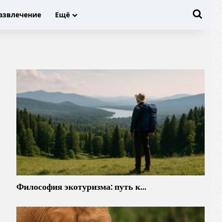
Иска
азвлечение
Ещё
Философия экотуризма: путь к…