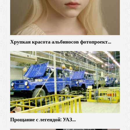
д
о
р
о
в
о
Хрупкая красота альбиносов фотопроект…
й
а
з
и
а
т
с
к
о
й
к
Прощание с легендой: УАЗ…
р