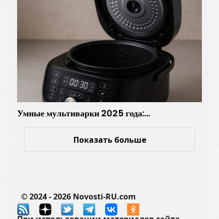
о
в
у
ш
к
и
Умные мультиварки 2025 года:…
Показать больше
© 2024 - 2026 Novosti-RU.com